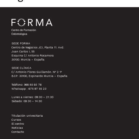
SEDE FORMA
Centro de Negocios JCI, Planta 11. Avd.
Juan Carlos I, 55
Esquina C/ Antonio Rocamora
30100. Murcia – España
SEDE CLÍNICA
C/ Antonio Flores Guillamón. Nº 2 1º
B.CP: 30100, Espinardo Murcia – España
Teléfono: 968 85 93 76
Whatsapp : 675 97 55 23
Lunes a viernes: 09:30 – 21:30
Sábado: 09:30 – 14:30
Titulación univesitaria
Cursos
El centro
Noticias
Contacto