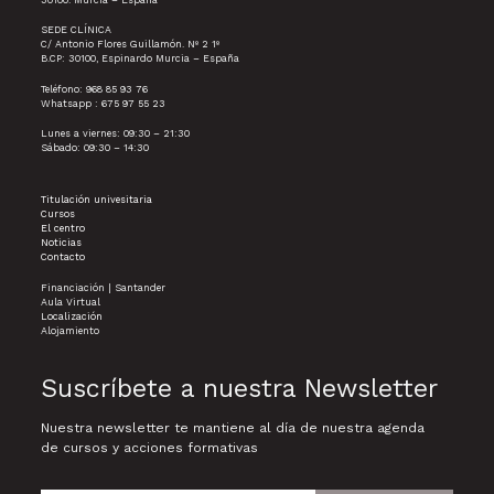
SEDE CLÍNICA
C/ Antonio Flores Guillamón. Nº 2 1º
B.CP: 30100, Espinardo Murcia – España
Teléfono: 968 85 93 76
Whatsapp : 675 97 55 23
Lunes a viernes: 09:30 – 21:30
Sábado: 09:30 – 14:30
Titulación univesitaria
Cursos
El centro
Noticias
Contacto
Financiación | Santander
Aula Virtual
Localización
Alojamiento
Suscríbete a nuestra Newsletter
Nuestra newsletter te mantiene al día de nuestra agenda
de cursos y acciones formativas