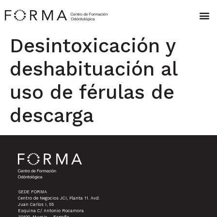
Desintoxicación y
deshabituación al
uso de férulas de
descarga
SEDE FORMA
Centro de Negocios JCI, Planta 11. Avd.
Juan Carlos I, 55
Esquina C/ Antonio Rocamora
30100. Murcia – España