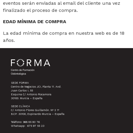
eventos serán enviadas al email del cliente una vez
finalizado el proceso de compra.
EDAD MÍNIMA DE COMPRA
La edad mínima de compra en nuestra web es de 18
años.
SEDE FORMA
Centro de Negocios JCI, Planta 11. Avd.
Juan Carlos I, 55
Esquina C/ Antonio Rocamora
30100. Murcia – España
SEDE CLÍNICA
C/ Antonio Flores Guillamón. Nº 2 1º
B.CP: 30100, Espinardo Murcia – España
Teléfono: 968 85 93 76
Whatsapp : 675 97 55 23