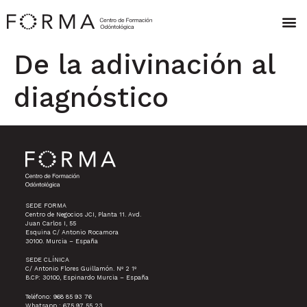
De la adivinación al
diagnóstico
SEDE FORMA
Centro de Negocios JCI, Planta 11. Avd.
Juan Carlos I, 55
Esquina C/ Antonio Rocamora
30100. Murcia – España
SEDE CLÍNICA
C/ Antonio Flores Guillamón. Nº 2 1º
B.CP: 30100, Espinardo Murcia – España
Teléfono: 968 85 93 76
Whatsapp : 675 97 55 23