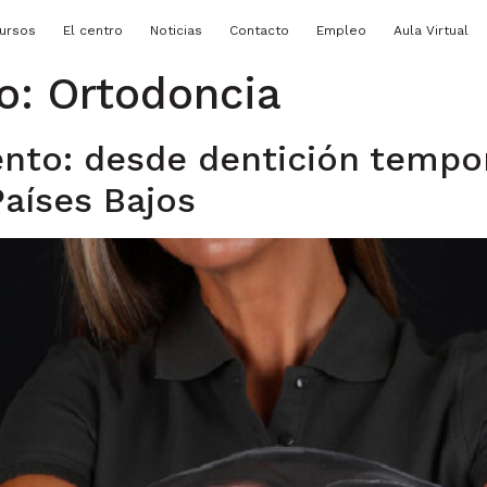
ursos
El centro
Noticias
Contacto
Empleo
Aula Virtual
so:
Ortodoncia
nto: desde dentición tempor
aíses Bajos