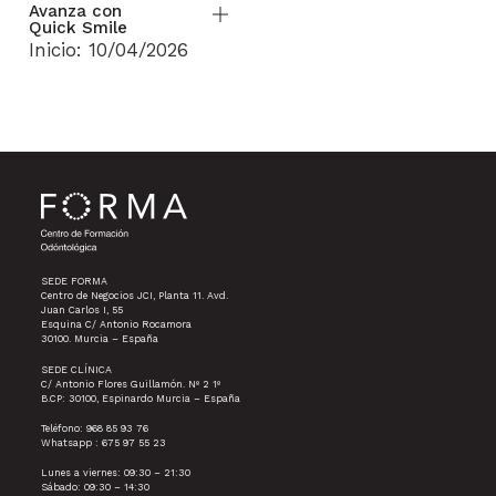
Avanza con
Quick Smile
Inicio: 10/04/2026
SEDE FORMA
Centro de Negocios JCI, Planta 11. Avd.
Juan Carlos I, 55
Esquina C/ Antonio Rocamora
30100. Murcia – España
SEDE CLÍNICA
C/ Antonio Flores Guillamón. Nº 2 1º
B.CP: 30100, Espinardo Murcia – España
Teléfono: 968 85 93 76
Whatsapp : 675 97 55 23
Lunes a viernes: 09:30 – 21:30
Sábado: 09:30 – 14:30