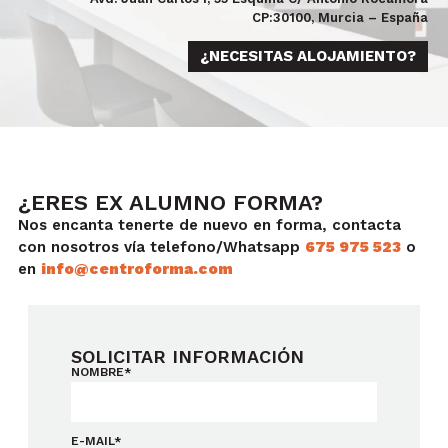
combinando anclaje intraalveolar, extraalveolar, palatino
CP:30100, Murcia – España
y en sínfisis.
¿NECESITAS ALOJAMIENTO?
¿ERES EX ALUMNO FORMA?
Nos encanta tenerte de nuevo en forma, contacta
con nosotros vía telefono/Whatsapp
675 975 523
o
en
info@centroforma.com
SOLICITAR INFORMACIÓN
NOMBRE*
E-MAIL*