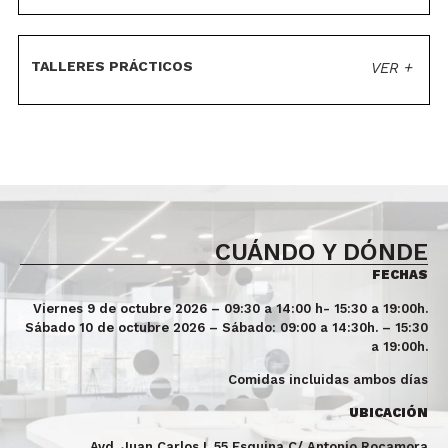
TALLERES PRÁCTICOS
VER +
Taller práctico
de microimplantes intraalveolares:
planificación,
selección del sitio de inserción y colocación simulada.
Taller práctico
de microimplantes extraalveolares:
indicaciones,
planificación y biomecánica aplicada.
Taller práctico de cresta infrazigomática:
localización
CUÁNDO Y DÓNDE
anatómica, indicaciones clínicas y diseño de mecánicas
de distalización y control sagital.
FECHAS
Taller práctico de
buccal shelf
mandibular:
criterios de
inserción, aplicaciones en Clase III y control de arcada
Viernes 9 de octubre 2026 – 09:30 a 14:00 h- 15:30 a 19:00h.
inferior.
Sábado 10 de octubre 2026 – Sábado: 09:00 a 14:30h. – 15:30
Taller práctico de sínfisis mandibular:
planificación
a 19:00h.
anatómica, indicaciones y aplicaciones biomecánicas.
Taller práctico de microimplantes en
Comidas incluidas ambos días
paladar:
planificación de inserción, diseño de anclajes
palatinos y aplicaciones clínicas.
UBICACIÓN
Taller integrador de biomecánica
con microimplantes:
resolución de casos clínicos
Avd. Juan Carlos I, 55 Esquina C/ Antonio Rocamora