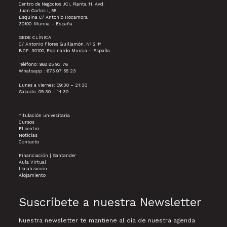
Centro de Negocios JCI, Planta 11. Avd.
Juan Carlos I, 55
Esquina C/ Antonio Rocamora
30100. Murcia – España
SEDE CLÍNICA
C/ Antonio Flores Guillamón. Nº 2 1º
B.CP: 30100, Espinardo Murcia – España
Teléfono: 968 85 93 76
Whatsapp : 675 97 55 23
Lunes a viernes: 09:30 – 21:30
Sábado: 09:30 – 14:30
Titulación univesitaria
Cursos
El centro
Noticias
Contacto
Financiación | Santander
Aula Virtual
Localización
Alojamiento
Suscríbete a nuestra Newsletter
Nuestra newsletter te mantiene al día de nuestra agenda