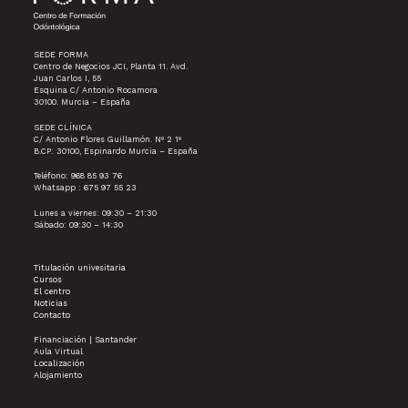
SEDE FORMA
Centro de Negocios JCI, Planta 11. Avd.
Juan Carlos I, 55
Esquina C/ Antonio Rocamora
30100. Murcia – España
SEDE CLÍNICA
C/ Antonio Flores Guillamón. Nº 2 1º
B.CP: 30100, Espinardo Murcia – España
Teléfono: 968 85 93 76
Whatsapp : 675 97 55 23
Lunes a viernes: 09:30 – 21:30
Sábado: 09:30 – 14:30
Titulación univesitaria
Cursos
El centro
Noticias
Contacto
Financiación | Santander
Aula Virtual
Localización
Alojamiento