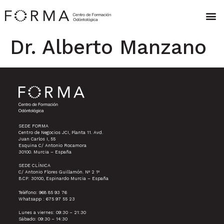
Dr. Alberto Manzano
SEDE FORMA
Centro de Negocios JCI, Planta 11. Avd.
Juan Carlos I, 55
Esquina C/ Antonio Rocamora
30100. Murcia – España
SEDE CLÍNICA
C/ Antonio Flores Guillamón. Nº 2 1º
B.CP: 30100, Espinardo Murcia – España
Teléfono: 968 85 93 76
Whatsapp : 675 97 55 23
Lunes a viernes: 09:30 – 21:30
Sábado: 09:30 – 14:30