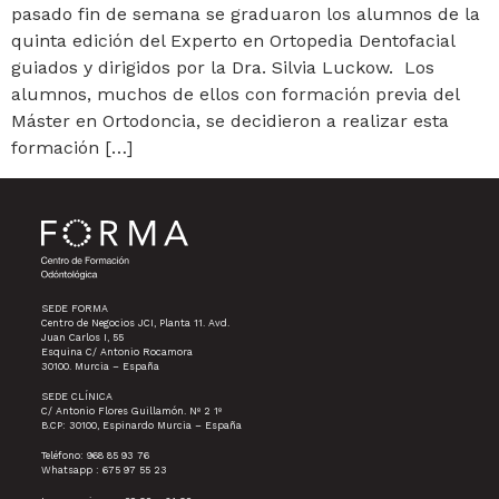
pasado fin de semana se graduaron los alumnos de la
quinta edición del Experto en Ortopedia Dentofacial
guiados y dirigidos por la Dra. Silvia Luckow. Los
alumnos, muchos de ellos con formación previa del
Máster en Ortodoncia, se decidieron a realizar esta
formación […]
SEDE FORMA
Centro de Negocios JCI, Planta 11. Avd.
Juan Carlos I, 55
Esquina C/ Antonio Rocamora
30100. Murcia – España
SEDE CLÍNICA
C/ Antonio Flores Guillamón. Nº 2 1º
B.CP: 30100, Espinardo Murcia – España
Teléfono: 968 85 93 76
Whatsapp : 675 97 55 23