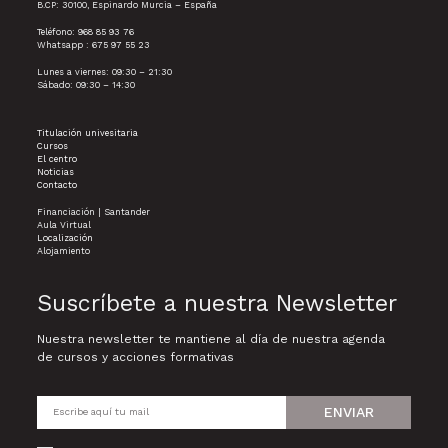
B.CP: 30100, Espinardo Murcia – España
Teléfono: 968 85 93 76
Whatsapp : 675 97 55 23
Lunes a viernes: 09:30 – 21:30
Sábado: 09:30 – 14:30
Titulación univesitaria
Cursos
El centro
Noticias
Contacto
Financiación | Santander
Aula Virtual
Localización
Alojamiento
Suscríbete a nuestra Newsletter
Nuestra newsletter te mantiene al día de nuestra agenda
de cursos y acciones formativas
ENVIAR