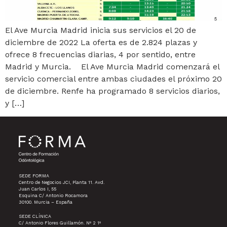
El Ave Murcia Madrid inicia sus servicios el 20 de
diciembre de 2022 La oferta es de 2.824 plazas y
ofrece 8 frecuencias diarias, 4 por sentido, entre
Madrid y Murcia. El Ave Murcia Madrid comenzará el
servicio comercial entre ambas ciudades el próximo 20
de diciembre. Renfe ha programado 8 servicios diarios,
y […]
SEDE FORMA
Centro de Negocios JCI, Planta 11. Avd.
Juan Carlos I, 55
Esquina C/ Antonio Rocamora
30100. Murcia – España
SEDE CLÍNICA
C/ Antonio Flores Guillamón. Nº 2 1º