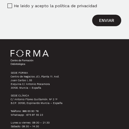
He leido y acepto la política de privacidad
ENVIAR
SEDE FORMA
Centro de Negocios JCI, Planta 11. Avd.
Juan Carlos I, 55
Esquina C/ Antonio Rocamora
30100. Murcia – España
SEDE CLÍNICA
C/ Antonio Flores Guillamón. Nº 2 1º
B.CP: 30100, Espinardo Murcia – España
Teléfono: 968 85 93 76
Whatsapp : 675 97 55 23
Lunes a viernes: 09:30 – 21:30
Sábado: 09:30 – 14:30