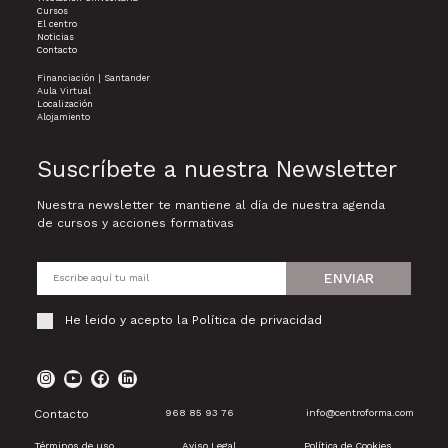
Cursos
El centro
Noticias
Contacto
Financiación | Santander
Aula Virtual
Localización
Alojamiento
Suscríbete a nuestra Newsletter
Nuestra newsletter te mantiene al día de nuestra agenda
de cursos y acciones formativas
ENVIAR
He leido y acepto la
Política de privacidad
Contacto
968 85 93 76
info@centroforma.com
Términos de uso
Aviso Legal
Política de Cookies