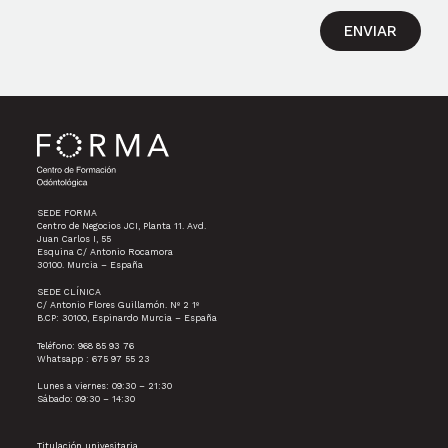
ENVIAR
SEDE FORMA
Centro de Negocios JCI, Planta 11. Avd.
Juan Carlos I, 55
Esquina C/ Antonio Rocamora
30100. Murcia – España
SEDE CLÍNICA
C/ Antonio Flores Guillamón. Nº 2 1º
B.CP: 30100, Espinardo Murcia – España
Teléfono: 968 85 93 76
Whatsapp : 675 97 55 23
Lunes a viernes: 09:30 – 21:30
Sábado: 09:30 – 14:30
Titulación univesitaria