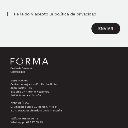
He leido y acepto la política de privacidad
ENVIAR
SEDE FORMA
Centro de Negocios JCI, Planta 11. Avd.
Juan Carlos I, 55
Esquina C/ Antonio Rocamora
30100. Murcia – España
SEDE CLÍNICA
C/ Antonio Flores Guillamón. Nº 2 1º
B.CP: 30100, Espinardo Murcia – España
Teléfono: 968 85 93 76
Whatsapp : 675 97 55 23