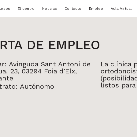
ursos
El centro
Noticias
Contacto
Empleo
Aula Virtual
RTA DE EMPLEO
ar: Avinguda Sant Antoni de
La clínica 
a, 23, 03294 Foia d'Elx,
ortodoncis
ante
(posibilida
listos para
trato: Autónomo