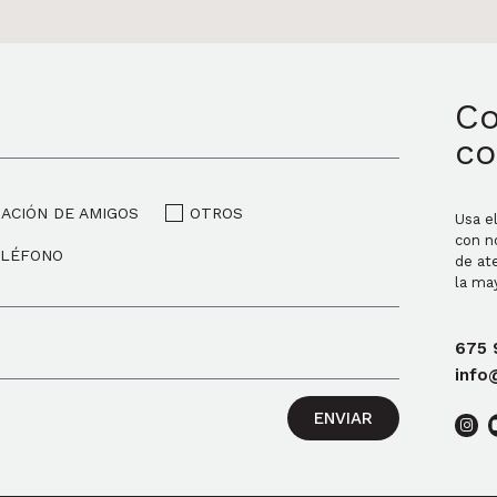
Co
co
ACIÓN DE AMIGOS
OTROS
Usa e
con n
ELÉFONO
de ate
la ma
675 
info
ENVIAR