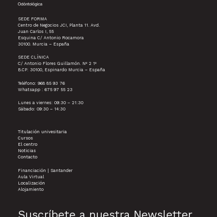
SEDE FORMA
Centro de Negocios JCI, Planta 11. Avd.
Juan Carlos I, 55
Esquina C/ Antonio Rocamora
30100. Murcia – España
SEDE CLÍNICA
C/ Antonio Flores Guillamón. Nº 2 1º
B.CP: 30100, Espinardo Murcia – España
Teléfono: 968 85 93 76
Whatsapp : 675 97 55 23
Lunes a viernes: 09:30 – 21:30
Sábado: 09:30 – 14:30
Titulación univesitaria
Cursos
El centro
Noticias
Contacto
Financiación | Santander
Aula Virtual
Localización
Alojamiento
Suscríbete a nuestra Newsletter