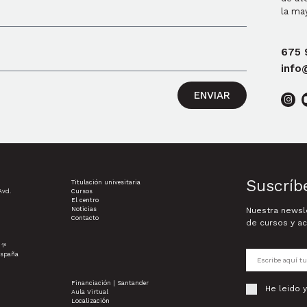
la ma
675 
info
ENVIAR
Suscríb
Titulación univesitaria
Avd.
Cursos
El centro
Noticias
Nuestra newsle
Contacto
de cursos y ac
 1º
España
Financiación | Santander
He leido 
Aula Virtual
Localización