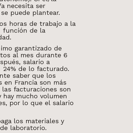
/a necesita
ser
se puede plantear.
s horas de trabajo a la
 función de la
dad.
nimo garantizado de
tos al mes durante 6
espués,
salario a
: 24% de lo facturado.
nte saber que los
es
en Francia son más
 las facturaciones son
 y hay mucho
volumen
s, por lo que el salario
paga los materiales y
de laboratorio.