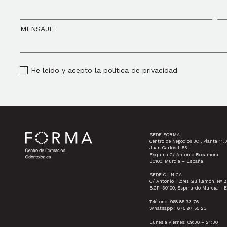
MENSAJE
He leido y acepto la política de privacidad
SEDE FORMA
Centro de Negocios JCI, Planta 11. 
Juan Carlos I, 55
Esquina C/ Antonio Rocamora
30100. Murcia – España
SEDE CLÍNICA
C/ Antonio Flores Guillamón. Nº 2
B.CP: 30100, Espinardo Murcia – 
Teléfono: 968 85 93 76
Whatsapp : 675 97 55 23
Lunes a viernes: 09:30 – 21:30