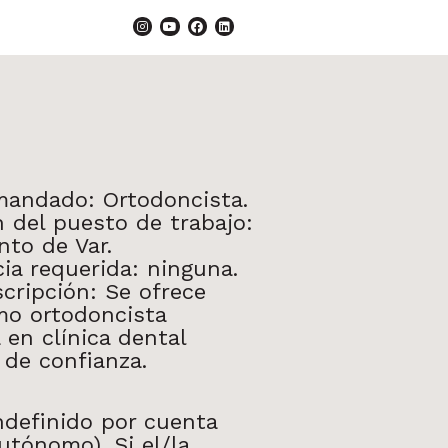
emandado: Ortodoncista.
 del puesto de trabajo:
to de Var.
ia requerida: ninguna.
scripción:
Se ofrece
o ortodoncista
 en clínica dental
a de
confianza.
ndefinido por cuenta
utónomo). Si el/la