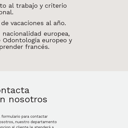
o al trabajo y criterio
onal.
de vacaciones al año.
: nacionalidad europea,
 Odontología europeo y
prender francés.
ntacta
n nosotros
l formulario para contactar
osotros, nuestro departamento
ncion al cliente le atenderá a