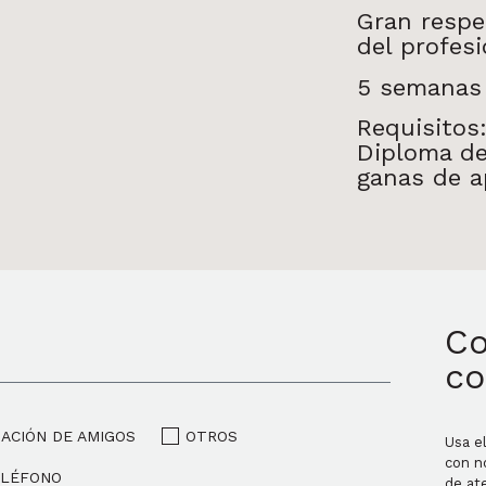
Gran respet
del profesi
5 semanas 
Requisitos
Diploma de
ganas de
a
Co
co
ACIÓN DE AMIGOS
OTROS
Usa e
con n
ELÉFONO
de ate