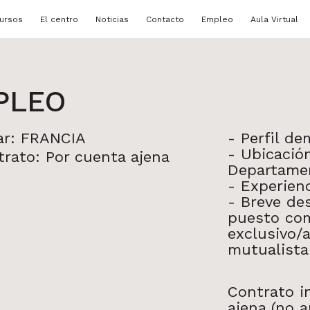
ursos
El centro
Noticias
Contacto
Empleo
Aula Virtual
PLEO
ar: FRANCIA
-
Perfil d
-
Ubicación
rato: Por cuenta ajena
Departamen
-
Experienc
-
Breve de
puesto com
exclusivo/a
mutualist
Contrato i
ajena (no a