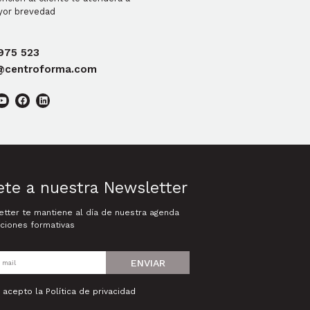
yor brevedad
975 523
@centroforma.com
ete a nuestra Newsletter
tter te mantiene al día de nuestra agenda
ciones formativas
ENVIAR
y acepto la
Política de privacidad