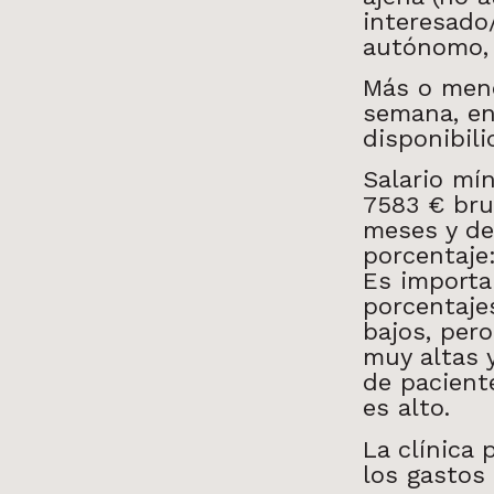
interesado
autónomo, 
Más o meno
semana, en
disponibili
Salario mí
7583 € bru
meses y d
porcentaje
Es importa
porcentaj
bajos, pero
muy altas
de paciente
es alto.
La clínica 
los gastos 