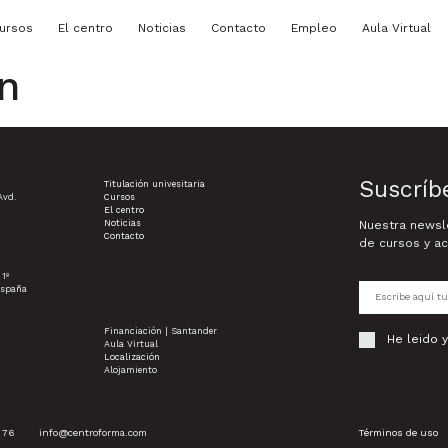
ursos
El centro
Noticias
Contacto
Empleo
Aula Virtual
n
Suscríb
Titulación univesitaria
Avd.
Cursos
El centro
Noticias
Nuestra newsle
Contacto
de cursos y ac
 1º
España
Financiación | Santander
He leido 
Aula Virtual
Localización
Alojamiento
 76
info@centroforma.com
Términos de uso