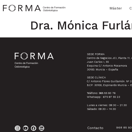
Máster
C
Dra. Mónica Furlá
SEDE FORMA
Centro de Negocios JCI, Planta 11. 
Juan Carlos I, 55
Esquina C/ Antonio Rocamora
30100. Murcia – España
SEDE CLÍNICA
C/ Antonio Flores Guillamón. Nº 2
B.CP: 30100, Espinardo Murcia – 
Teléfono: 968 85 93 76
Whatsapp : 675 97 55 23
Lunes a viernes: 09:30 – 21:30
Sábado: 09:30 – 14:30
Contacto
968 85 93