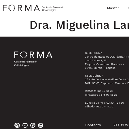
Máster
C
Dra. Miguelina L
SEDE FORMA
Centro de Negocios JCI, Planta 11. 
Juan Carlos I, 55
Esquina C/ Antonio Rocamora
30100. Murcia – España
SEDE CLÍNICA
C/ Antonio Flores Guillamón. Nº 2
B.CP: 30100, Espinardo Murcia – 
Teléfono: 968 85 93 76
Whatsapp : 675 97 55 23
Lunes a viernes: 09:30 – 21:30
Sábado: 09:30 – 14:30
Contacto
968 85 93