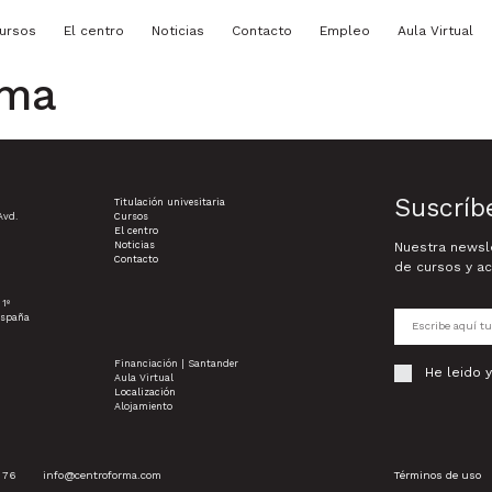
ursos
El centro
Noticias
Contacto
Empleo
Aula Virtual
ama
Suscríb
Titulación univesitaria
Avd.
Cursos
El centro
Noticias
Nuestra newsle
Contacto
de cursos y ac
 1º
España
Financiación | Santander
He leido 
Aula Virtual
Localización
Alojamiento
 76
info@centroforma.com
Términos de uso