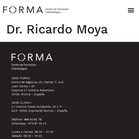
Dr. Ricardo Moya
SEDE FORMA
Centro de Negocios JCI, Planta 11. Avd.
Juan Carlos I, 55
Esquina C/ Antonio Rocamora
30100. Murcia – España
SEDE CLÍNICA
C/ Antonio Flores Guillamón. Nº 2 1º
B.CP: 30100, Espinardo Murcia – España
Teléfono: 968 85 93 76
Whatsapp : 675 97 55 23
Lunes a viernes: 09:30 – 21:30
Sábado: 09:30 – 14:30