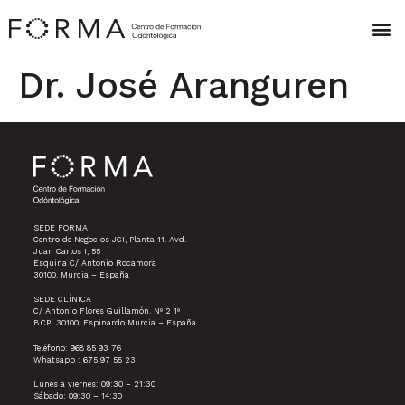
Dr. José Aranguren
SEDE FORMA
Centro de Negocios JCI, Planta 11. Avd.
Juan Carlos I, 55
Esquina C/ Antonio Rocamora
30100. Murcia – España
SEDE CLÍNICA
C/ Antonio Flores Guillamón. Nº 2 1º
B.CP: 30100, Espinardo Murcia – España
Teléfono: 968 85 93 76
Whatsapp : 675 97 55 23
Lunes a viernes: 09:30 – 21:30
Sábado: 09:30 – 14:30