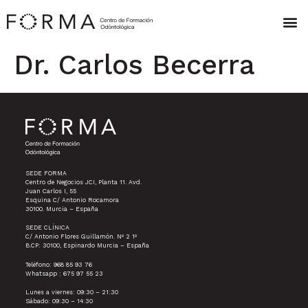
Dr. Carlos Becerra
SEDE FORMA
Centro de Negocios JCI, Planta 11. Avd.
Juan Carlos I, 55
Esquina C/ Antonio Rocamora
30100. Murcia – España
SEDE CLÍNICA
C/ Antonio Flores Guillamón. Nº 2 1º
B.CP: 30100, Espinardo Murcia – España
Teléfono: 968 85 93 76
Whatsapp : 675 97 55 23
Lunes a viernes: 09:30 – 21:30
Sábado: 09:30 – 14:30