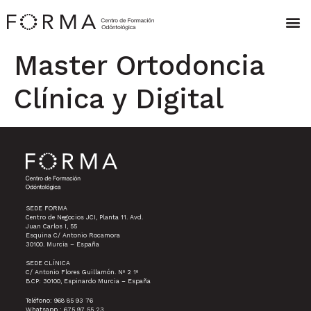
Master Ortodoncia
Clínica y Digital
SEDE FORMA
Centro de Negocios JCI, Planta 11. Avd.
Juan Carlos I, 55
Esquina C/ Antonio Rocamora
30100. Murcia – España
SEDE CLÍNICA
C/ Antonio Flores Guillamón. Nº 2 1º
B.CP: 30100, Espinardo Murcia – España
Teléfono: 968 85 93 76
Whatsapp : 675 97 55 23