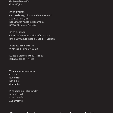
SEDE FORMA
Centro de Negocios JCI, Planta 11. Avd.
Juan Carlos I, 55
Esquina C/ Antonio Rocamora
30100. Murcia – España
SEDE CLÍNICA
C/ Antonio Flores Guillamón. Nº 2 1º
B.CP: 30100, Espinardo Murcia – España
Teléfono: 968 85 93 76
Whatsapp : 675 97 55 23
Lunes a viernes: 09:30 – 21:30
Sábado: 09:30 – 14:30
Titulación univesitaria
Cursos
El centro
Noticias
Contacto
Financiación | Santander
Aula Virtual
Localización
Alojamiento