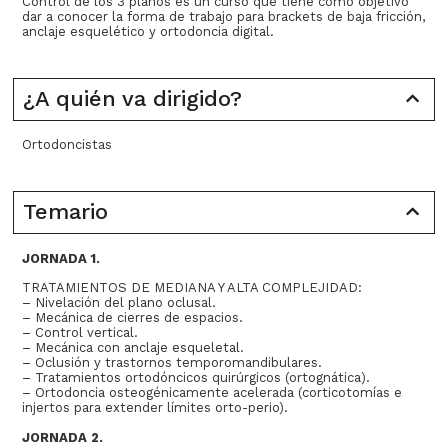
Control de los 3 planos es un curso que tiene como objetivo
dar a conocer la forma de trabajo para brackets de baja fricción,
anclaje esquelético y ortodoncia digital.
¿A quién va dirigido?
Ortodoncistas
Temario
JORNADA 1.
TRATAMIENTOS DE MEDIANA Y ALTA COMPLEJIDAD:
– Nivelación del plano oclusal.
– Mecánica de cierres de espacios.
– Control vertical.
– Mecánica con anclaje esqueletal.
– Oclusión y trastornos temporomandibulares.
– Tratamientos ortodóncicos quirúrgicos (ortognática).
– Ortodoncia osteogénicamente acelerada (corticotomías e
injertos para extender límites orto-perio).
JORNADA 2.