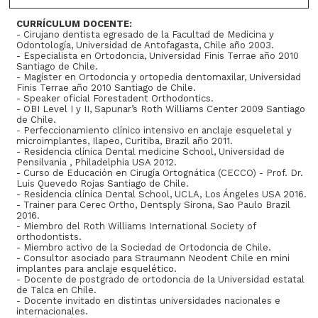
CURRÍCULUM DOCENTE:
- Cirujano dentista egresado de la Facultad de Medicina y
Odontología, Universidad de Antofagasta, Chile año 2003.
- Especialista en Ortodoncia, Universidad Finis Terrae año 2010
Santiago de Chile.
- Magíster en Ortodoncia y ortopedia dentomaxilar, Universidad
Finis Terrae año 2010 Santiago de Chile.
- Speaker oficial Forestadent Orthodontics.
- OBI Level I y II, Sapunar’s Roth Williams Center 2009 Santiago
de Chile.
- Perfeccionamiento clínico intensivo en anclaje esqueletal y
microimplantes, Ilapeo, Curitiba, Brazil año 2011.
- Residencia clínica Dental medicine School, Universidad de
Pensilvania , Philadelphia USA 2012.
- Curso de Educación en Cirugía Ortognática (CECCO) - Prof. Dr.
Luis Quevedo Rojas Santiago de Chile.
- Residencia clínica Dental School, UCLA, Los Ángeles USA 2016.
- Trainer para Cerec Ortho, Dentsply Sirona, Sao Paulo Brazil
2016.
- Miembro del Roth Williams International Society of
orthodontists.
- Miembro activo de la Sociedad de Ortodoncia de Chile.
- Consultor asociado para Straumann Neodent Chile en mini
implantes para anclaje esquelético.
- Docente de postgrado de ortodoncia de la Universidad estatal
de Talca en Chile.
- Docente invitado en distintas universidades nacionales e
internacionales.