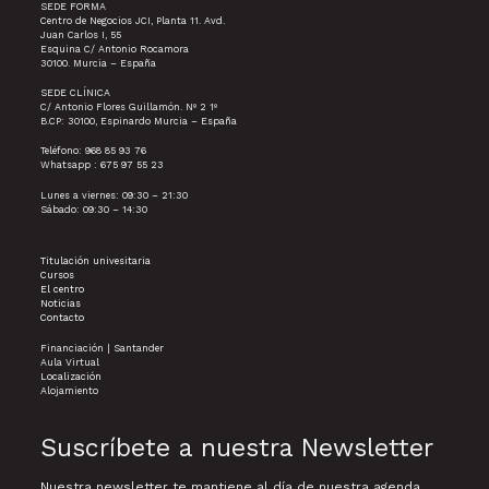
SEDE FORMA
Centro de Negocios JCI, Planta 11. Avd.
Juan Carlos I, 55
Esquina C/ Antonio Rocamora
30100. Murcia – España
SEDE CLÍNICA
C/ Antonio Flores Guillamón. Nº 2 1º
B.CP: 30100, Espinardo Murcia – España
Teléfono: 968 85 93 76
Whatsapp : 675 97 55 23
Lunes a viernes: 09:30 – 21:30
Sábado: 09:30 – 14:30
Titulación univesitaria
Cursos
El centro
Noticias
Contacto
Financiación | Santander
Aula Virtual
Localización
Alojamiento
Suscríbete a nuestra Newsletter
Nuestra newsletter te mantiene al día de nuestra agenda