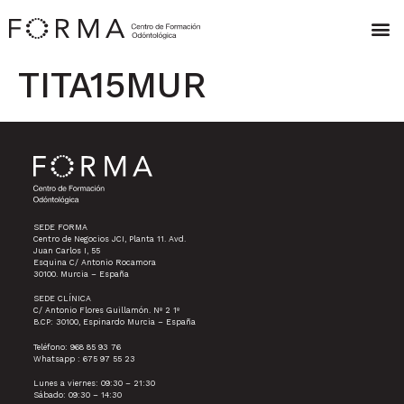
TITA15MUR
SEDE FORMA
Centro de Negocios JCI, Planta 11. Avd.
Juan Carlos I, 55
Esquina C/ Antonio Rocamora
30100. Murcia – España
SEDE CLÍNICA
C/ Antonio Flores Guillamón. Nº 2 1º
B.CP: 30100, Espinardo Murcia – España
Teléfono: 968 85 93 76
Whatsapp : 675 97 55 23
Lunes a viernes: 09:30 – 21:30
Sábado: 09:30 – 14:30