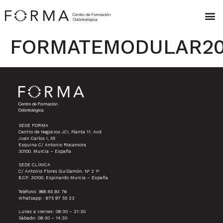
FORMATEMODULAR20
SEDE FORMA
Centro de Negocios JCI, Planta 11. Avd.
Juan Carlos I, 55
Esquina C/ Antonio Rocamora
30100. Murcia – España
SEDE CLÍNICA
C/ Antonio Flores Guillamón. Nº 2 1º
B.CP: 30100, Espinardo Murcia – España
Teléfono: 968 85 93 76
Whatsapp : 675 97 55 23
Lunes a viernes: 09:30 – 21:30
Sábado: 09:30 – 14:30