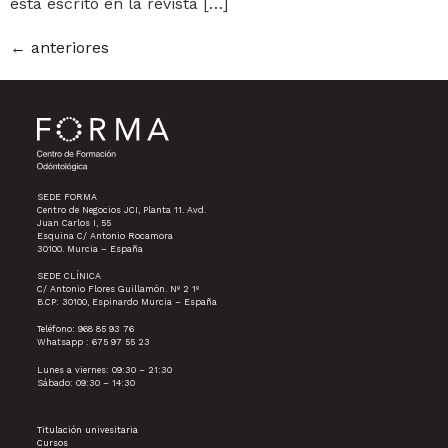
esta escrito en la revista […]
←
anteriores
SEDE FORMA
Centro de Negocios JCI, Planta 11. Avd.
Juan Carlos I, 55
Esquina C/ Antonio Rocamora
30100. Murcia – España
SEDE CLÍNICA
C/ Antonio Flores Guillamón. Nº 2 1º
B.CP: 30100, Espinardo Murcia – España
Teléfono: 968 85 93 76
Whatsapp : 675 97 55 23
Lunes a viernes: 09:30 – 21:30
Sábado: 09:30 – 14:30
Titulación univesitaria
Cursos