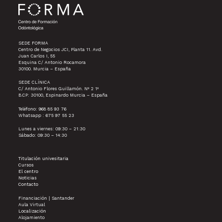
SEDE FORMA
Centro de Negocios JCI, Planta 11. Avd.
Juan Carlos I, 55
Esquina C/ Antonio Rocamora
30100. Murcia – España
SEDE CLÍNICA
C/ Antonio Flores Guillamón. Nº 2 1º
B.CP: 30100, Espinardo Murcia – España
Teléfono: 968 85 93 76
Whatsapp : 675 97 55 23
Lunes a viernes: 09:30 – 21:30
Sábado: 09:30 – 14:30
Titulación univesitaria
Cursos
El centro
Noticias
Contacto
Financiación | Santander
Aula Virtual
Localización
Alojamiento