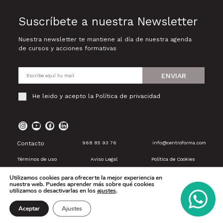
Suscríbete a nuestra Newsletter
Nuestra newsletter te mantiene al día de nuestra agenda
de cursos y acciones formativas
ENVIAR
He leido y acepto la
Política de privacidad
Contacto
968 85 93 76
info@centroforma.com
Términos de uso
Aviso Legal
Política de Cookies
Utilizamos cookies para ofrecerte la mejor experiencia en
nuestra web. Puedes aprender más sobre qué cookies
utilizamos o desactivarlas en los
ajustes
.
Aceptar
Ajustes