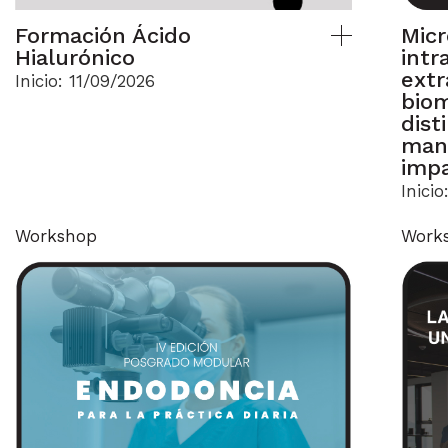
Formación Ácido
Mic
Hialurónico
intr
extr
Inicio: 11/09/2026
bio
dist
man
imp
Inici
Workshop
Work