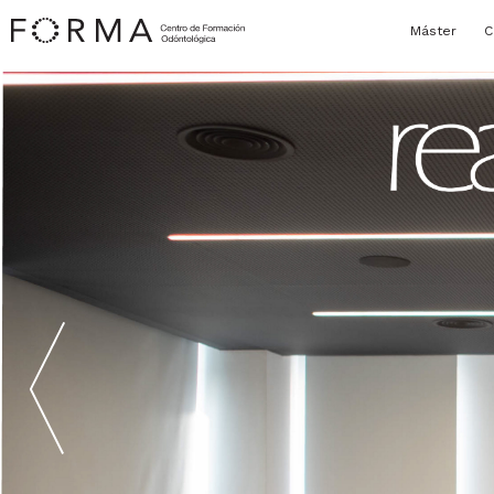
Máster
C