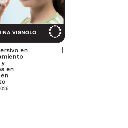
ersivo en
amiento
 y
es en
 en
to
2026