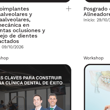
roimplantes
Posgrado 
aalveolares y
Alineador
aalveolares,
Inicio: 29/10
mecánica en
intas oclusiones y
ejo de dientes
actados
o: 09/10/2026
shop
Workshop